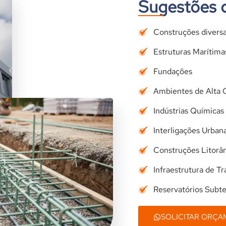
Sugestões 
Construções diversa
Estruturas Marítima
Fundações
Ambientes de Alta 
Indústrias Químicas
Interligações Urban
Construções Litorâ
Infraestrutura de T
Reservatórios Subt
SOLICITAR ORÇ