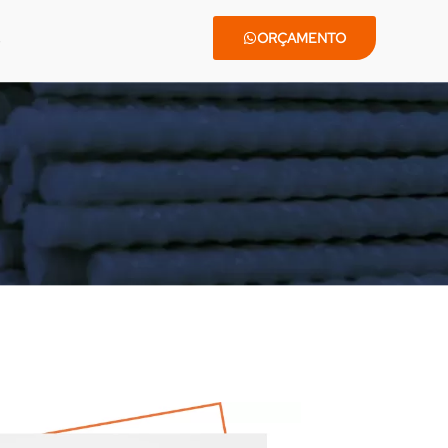
ORÇAMENTO
Home
•
Construção civil
•
Vergalhões