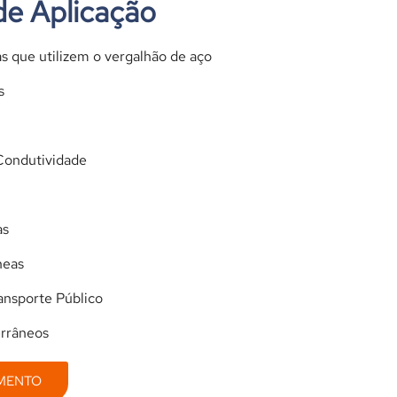
de Aplicação
s que utilizem o vergalhão de aço
s
Condutividade
as
neas
ransporte Público
errâneos
AMENTO